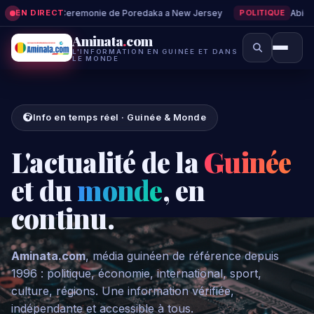
EN DIRECT
ÉCONOMIE
ti sur la vidéo
LA PRÉSENTATION DU NOUVEAU LIVRE DE
Aminata
.
com
L'INFORMATION EN GUINÉE ET DANS
LE MONDE
Info en temps réel · Guinée & Monde
L'actualité de la
Guinée
et du
monde
, en
continu.
Aminata.com
, média guinéen de référence depuis
1996 : politique, économie, international, sport,
culture, régions. Une information vérifiée,