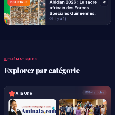
THÉMATIQUES
Explorez par catégorie
À la Une
11584 articles
Conakry: un
Table ronde autour
immeuble R+9
de la lutte contre
s'effondre à Rato…
les…