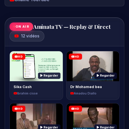
12 vidéos
HD
HD
Regarder
Regarder
Sika Cash
Dr Mohamed bea
Ibrahim cisse
Amadou Diallo
HD
HD
Regarder
Regarder
ACondewmv
Alpha et conte2
Amadou Diallo
Amadou Diallo