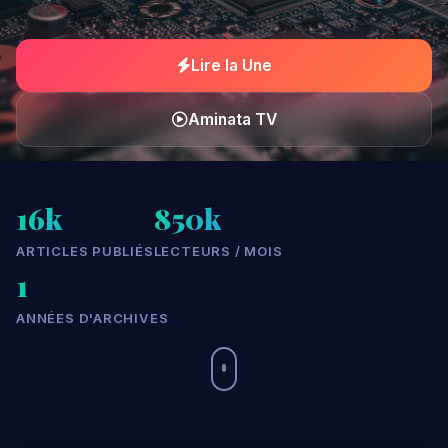
indépendante et accessible à tous.
Lire la Une
Aminata TV
16k
850k
ARTICLES PUBLIÉS
LECTEURS / MOIS
1
ANNÉES D'ARCHIVES