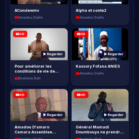
HD
HD
Regarder
Regarder
Pour améliorer les
Kassory Fofana ANIES
conditions de vie de
Amadou Diallo
toute la population
Ibrahima Bah
guinéenne…
HD
HD
Regarder
Regarder
Amadou D'amaro
Général Mamadi
Camara Assenblee
Doumbouya ne prendra
Nationale (Majorite
pas le risque d'être
Amadou Diallo
Ibrahima Bah
Presidetielle)
candidat - Pa…
HD
HD