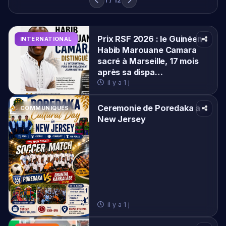
Ceremonie de Poredaka a
COMMUNIQUÉS
New Jersey
il y a 1 j
Abidjan 2026 : Le sacre
POLITIQUE
africain des Forces
Spéciales Guinéennes.
il y a 1 j
Communiqué de démenti
POLITIQUE
sur la vidéo
il y a 3 j