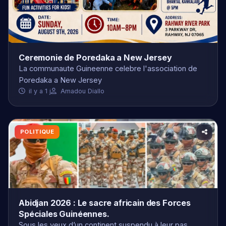
Ceremonie de Poredaka a New Jersey
La communaute Guineenne celebre l'association de
Poredaka a New Jersey
il y a 1 j
Amadou Diallo
POLITIQUE
Abidjan 2026 : Le sacre africain des Forces
Spéciales Guinéennes.
Sous les yeux d’un continent suspendu à leur pas
cadencé, l’élite de l’armée guinéenne a transformé le
66ᵉ anniversaire de l’indépendance de…
il y a 1
Billy Keita par la rédaction de La tribune du
j
GMD.