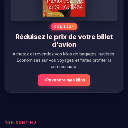
Réduisez le prix de votre billet
d'avion
Achetez et revendez vos kilos de bagages inutilisés.
Économisez sur vos voyages et faites profiter la
communauté.
Revendre mes kilos
EN CONTINU
Dernières actualités
Toutes
À la Une
Politique
Nos Régions
Afr