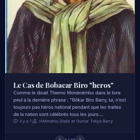
Prix RSF 2026 : le Guinéen Habib
Marouane Camara sacré à
Marseille, 17 mois après sa
disparition forcée
C’est un moment d’une puissance dramatique et
d’une charge émotionnelle rares qu’a vécu le Palais
du Pharo ce lundi 1er juin 2026. À l’occasion de la 34e
édition du Prix de la liberté de la presse de…
il y a 1 j
Alpha Madiou BAH
2 / 12