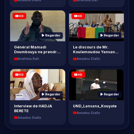
Regarder
Regarder
Général Mamadi
Le discours de Mr.
Doumbouya ne prendra
Koulemoudou Yansane
pas le risque d'être
Vice President de
Ibrahima Bah
Amadou Diallo
candidat - Pa…
l'UFDG a Phil…
HD
HD
Regarder
Regarder
Interview de HADJA
UND_Lansana_Kouyate
BERETE
Amadou Diallo
Amadou Diallo